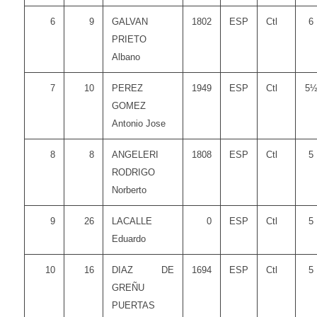
6
9
GALVAN
1802
ESP
Ctl
6
PRIETO
Albano
7
10
PEREZ
1949
ESP
Ctl
5
GOMEZ
Antonio Jose
8
8
ANGELERI
1808
ESP
Ctl
5
RODRIGO
Norberto
9
26
LACALLE
0
ESP
Ctl
5
Eduardo
10
16
DIAZ DE
1694
ESP
Ctl
5
GREÑU
PUERTAS