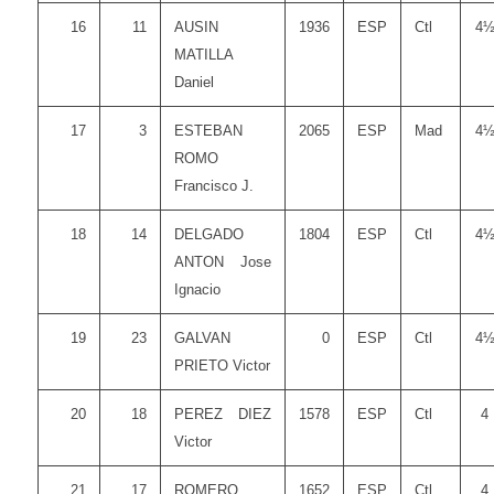
16
11
AUSIN
1936
ESP
Ctl
4
MATILLA
Daniel
17
3
ESTEBAN
2065
ESP
Mad
4
ROMO
Francisco J.
18
14
DELGADO
1804
ESP
Ctl
4
ANTON Jose
Ignacio
19
23
GALVAN
0
ESP
Ctl
4
PRIETO Victor
20
18
PEREZ DIEZ
1578
ESP
Ctl
4
Victor
21
17
ROMERO
1652
ESP
Ctl
4