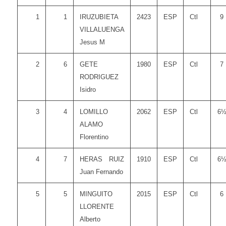
1
1
IRUZUBIETA
2423
ESP
Ctl
9
VILLALUENGA
Jesus M
2
6
GETE
1980
ESP
Ctl
7
RODRIGUEZ
Isidro
3
4
LOMILLO
2062
ESP
Ctl
6
ALAMO
Florentino
4
7
HERAS RUIZ
1910
ESP
Ctl
6
Juan Fernando
5
5
MINGUITO
2015
ESP
Ctl
6
LLORENTE
Alberto