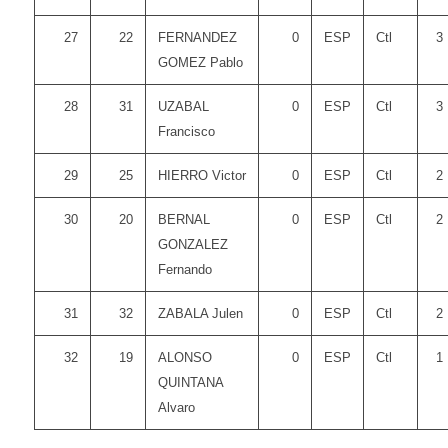
27
22
FERNANDEZ
0
ESP
Ctl
3
GOMEZ Pablo
28
31
UZABAL
0
ESP
Ctl
3
Francisco
29
25
HIERRO Victor
0
ESP
Ctl
2
30
20
BERNAL
0
ESP
Ctl
2
GONZALEZ
Fernando
31
32
ZABALA Julen
0
ESP
Ctl
2
32
19
ALONSO
0
ESP
Ctl
1
QUINTANA
Alvaro