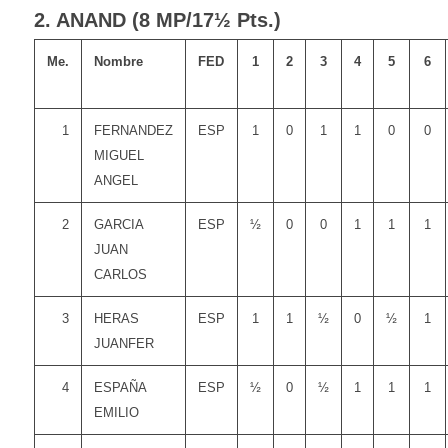
2. ANAND (8 MP/17½ Pts.)
Me.
Nombre
FED
1
2
3
4
5
6
1
FERNANDEZ
ESP
1
0
1
1
0
0
MIGUEL
ANGEL
2
GARCIA
ESP
½
0
0
1
1
1
JUAN
CARLOS
3
HERAS
ESP
1
1
½
0
½
1
JUANFER
4
ESPAÑA
ESP
½
0
½
1
1
1
EMILIO