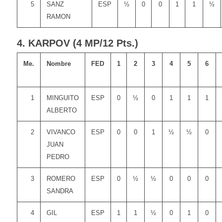
5
SANZ
ESP
½
0
0
1
1
½
RAMON
4. KARPOV (4 MP/12 Pts.)
Me.
Nombre
FED
1
2
3
4
5
6
1
MINGUITO
ESP
0
½
0
1
1
1
ALBERTO
2
VIVANCO
ESP
0
0
1
½
½
0
JUAN
PEDRO
3
ROMERO
ESP
0
½
½
0
0
0
SANDRA
4
GIL
ESP
1
1
½
0
1
0