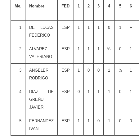
Me.
Nombre
FED
1
2
3
4
5
6
1
DE LUCAS
ESP
1
1
1
0
1
+
FEDERICO
2
ALVAREZ
ESP
1
1
1
½
0
1
VALERIANO
3
ANGELERI
ESP
1
0
0
1
½
1
RODRIGO
4
DIAZ DE
ESP
0
1
1
1
0
1
GREÑU
JAVIER
5
FERNANDEZ
ESP
1
1
0
1
0
0
IVAN