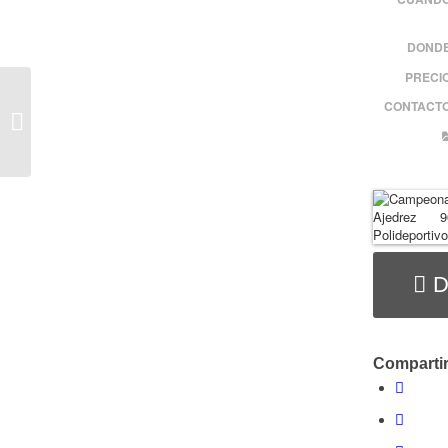
DONDE
PRECI
XI Torneo de Ajedrez de
CONTACTO
la Peña Barcelonista
Castellana
D
Compartir