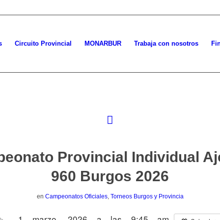
s
Circuito Provincial
MONARBUR
Trabaja con nosotros
Fi
eonato Provincial Individual Aj
960 Burgos 2026
en
Campeonatos Oficiales
,
Torneos Burgos y Provincia
1 marzo, 2026 a las 9:45 am
: