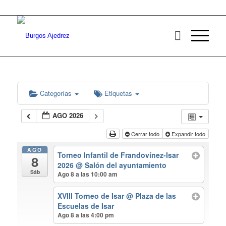
Categorías
Etiquetas
AGO 2026
Cerrar todo
Expandir todo
AGO
Torneo Infantil de Frandovínez-Isar
8
2026
@ Salón del ayuntamiento
Sáb
Ago 8 a las 10:00 am
XVIII Torneo de Isar
@ Plaza de las
Escuelas de Isar
Ago 8 a las 4:00 pm