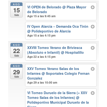
AGO
VI OPEN de Belorado
@ Plaza Mayor
15
de Belorado
Sáb
Ago 15 a las 9:45 am
IV Open Alarcia – Demanda Oca Tirón
@ Polideportivo de Alarcia
Ago 15 a las 4:15 pm
AGO
XXVIII Torneo Verano de Briviesca
22
(Absoluto e Infantil)
@ Hospitalillo
Sáb
Ago 22 a las 4:15 pm
AGO
XXV Torneo Verano Salas de los
29
Infantes
@ Soportales Colegio Fernan
Sáb
Gonzalez
Ago 29 a las 10:00 am
VI Torneo Duruelo de la Sierra (+ XXV
Torneo Salas de los Infantes)
@
Polideportivo Municipal Duruelo de la