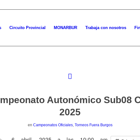
s
Circuito Provincial
MONARBUR
Trabaja con nosotros
Fi
mpeonato Autonómico Sub08 
2025
en
Campeonatos Oficiales
,
Torneos Fuera Burgos
6 abril, 2025 a las 10:00 am
: