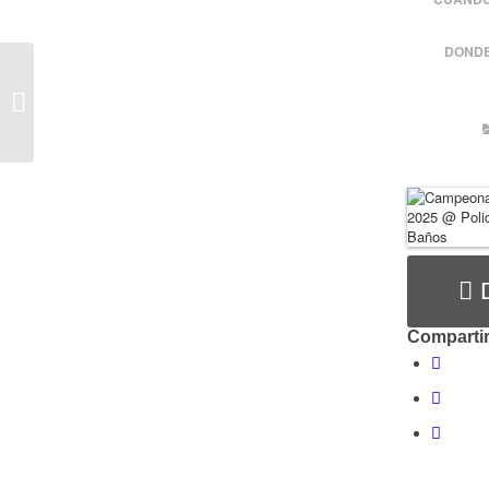
DONDE
Campeonato
Autonómico Absoluto
CTL Relámpago 2025
Compartir