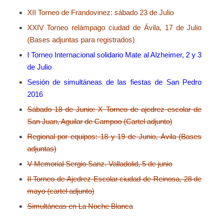
XII Torneo de Frandovinez: sábado 23 de Julio
XXIV Torneo relámpago ciudad de Ávila, 17 de Julio
(Bases adjuntas para registrados)
I Torneo Internacional solidario Mate al Alzheimer, 2 y 3
de Julio
Sesión de simultáneas de las fiestas de San Pedro
2016
Sábado 18 de Junio: X Torneo de ajedrez escolar de
San Juan, Aguilar de Campoo (Cartel adjunto)
Regional por equipos: 18 y 19 de Junio, Ávila (Bases
adjuntas)
V Memorial Sergio Sanz. Valladolid, 5 de junio
II Torneo de Ajedrez Escolar ciudad de Reinosa, 28 de
mayo (cartel adjunto)
Simultáneas en La Noche Blanca