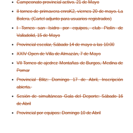
Campeonato provincial activo. 21 de Mayo
II torneo de primavera enroK2, viernes 20 de mayo. La
Bolera. (Cartel adjunto para usuarios registrados)
I Torneo san Isidro por equipos, club Piolín de
Valladolid, 15 de Mayo
Provincial escolar, Sábado 14 de mayo a las 10:00
XXIV Open de Villa de Almazán, 7 de Mayo
VII Torneo de ajedrez Montañas de Burgos, Medina de
Pomar
Provincial Blitz: Domingo 17 de Abril, Inscripción
abierta.
Sesión de simultáneas Gala del Deporte: Sábado 16
de Abril
Provincial por equipos: Domingo 10 de Abril