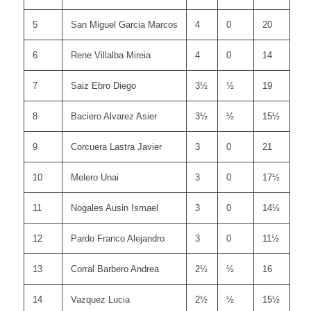
5
San Miguel Garcia Marcos
4
0
20
6
Rene Villalba Mireia
4
0
14
7
Saiz Ebro Diego
3½
½
19
8
Baciero Alvarez Asier
3½
½
15½
9
Corcuera Lastra Javier
3
0
21
10
Melero Unai
3
0
17½
11
Nogales Ausin Ismael
3
0
14½
12
Pardo Franco Alejandro
3
0
11½
13
Corral Barbero Andrea
2½
½
16
14
Vazquez Lucia
2½
½
15½