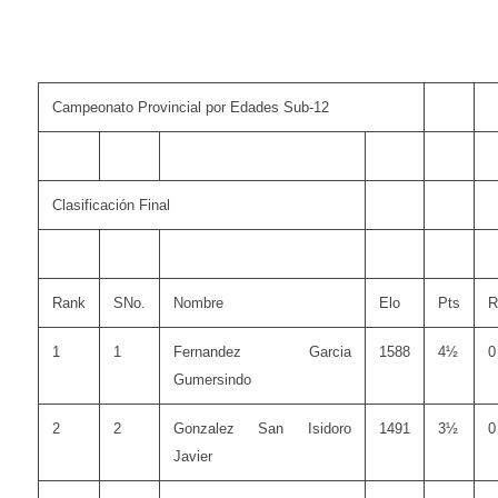
Campeonato Provincial por Edades Sub-12
Clasificación Final
Rank
SNo.
Nombre
Elo
Pts
R
1
1
Fernandez Garcia
1588
4½
0
Gumersindo
2
2
Gonzalez San Isidoro
1491
3½
0
Javier