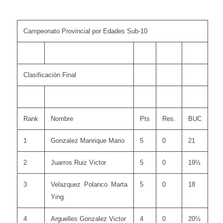
Campeonato Provincial por Edades Sub-10
Clasificación Final
Rank
Nombre
Pts
Res.
BUC
1
Gonzalez Manrique Mario
5
0
21
2
Juarros Ruiz Victor
5
0
19½
3
Velazquez Polanco Marta
5
0
18
Ying
4
Arguelles Gonzalez Victor
4
0
20½