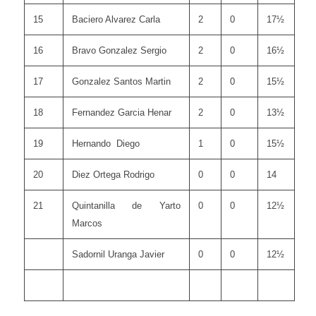
15
Baciero Alvarez Carla
2
0
17½
16
Bravo Gonzalez Sergio
2
0
16½
17
Gonzalez Santos Martin
2
0
15½
18
Fernandez Garcia Henar
2
0
13½
19
Hernando Diego
1
0
15½
20
Diez Ortega Rodrigo
0
0
14
21
Quintanilla de Yarto
0
0
12½
Marcos
Sadornil Uranga Javier
0
0
12½