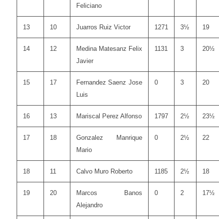
Feliciano
13
10
Juarros Ruiz Victor
1271
3½
19
14
12
Medina Matesanz Felix
1131
3
20½
Javier
15
17
Fernandez Saenz Jose
0
3
20
Luis
16
13
Mariscal Perez Alfonso
1797
2½
23½
17
18
Gonzalez Manrique
0
2½
22
Mario
18
11
Calvo Muro Roberto
1185
2½
18
19
20
Marcos Banos
0
2
17½
Alejandro