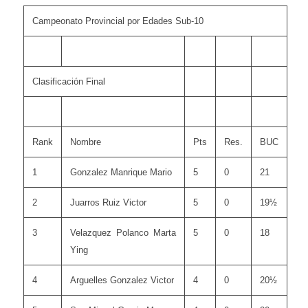
Campeonato Provincial por Edades Sub-10
Clasificación Final
Rank
Nombre
Pts
Res.
BUC
1
Gonzalez Manrique Mario
5
0
21
2
Juarros Ruiz Victor
5
0
19½
3
Velazquez Polanco Marta
5
0
18
Ying
4
Arguelles Gonzalez Victor
4
0
20½