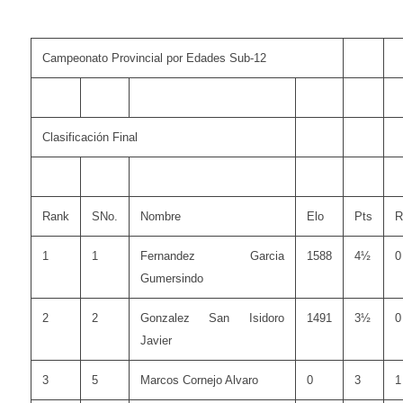
Campeonato Provincial por Edades Sub-12
Clasificación Final
Rank
SNo.
Nombre
Elo
Pts
R
1
1
Fernandez Garcia
1588
4½
0
Gumersindo
2
2
Gonzalez San Isidoro
1491
3½
0
Javier
3
5
Marcos Cornejo Alvaro
0
3
1