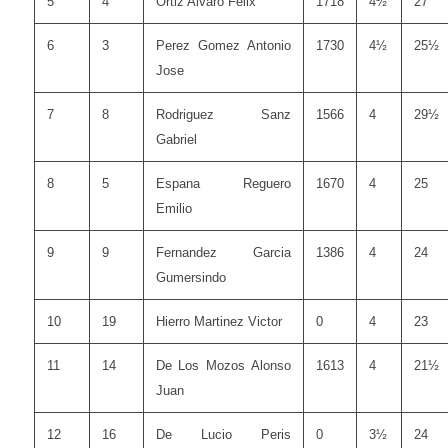
5
4
Ortiz Alvaro Felix
1718
4½
27
6
3
Perez Gomez Antonio
1730
4½
25½
Jose
7
8
Rodriguez Sanz
1566
4
29½
Gabriel
8
5
Espana Reguero
1670
4
25
Emilio
9
9
Fernandez Garcia
1386
4
24
Gumersindo
10
19
Hierro Martinez Victor
0
4
23
11
14
De Los Mozos Alonso
1613
4
21½
Juan
12
16
De Lucio Peris
0
3½
24