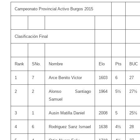
Campeonato Provincial Activo Burgos 2015
Clasificación Final
Rank
SNo.
Nombre
Elo
Pts
BUC
1
7
Arce Benito Victor
1603
6
27
2
2
Alonso Santiago
1964
5½
27½
Samuel
3
1
Ausin Matilla Daniel
2008
5
25½
4
6
Rodriguez Sanz Ismael
1638
4½
28