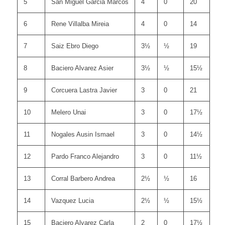
5
San Miguel Garcia Marcos
4
0
20
6
Rene Villalba Mireia
4
0
14
7
Saiz Ebro Diego
3½
½
19
8
Baciero Alvarez Asier
3½
½
15½
9
Corcuera Lastra Javier
3
0
21
10
Melero Unai
3
0
17½
11
Nogales Ausin Ismael
3
0
14½
12
Pardo Franco Alejandro
3
0
11½
13
Corral Barbero Andrea
2½
½
16
14
Vazquez Lucia
2½
½
15½
15
Baciero Alvarez Carla
2
0
17½