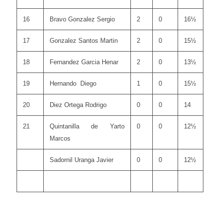
16
Bravo Gonzalez Sergio
2
0
16½
17
Gonzalez Santos Martin
2
0
15½
18
Fernandez Garcia Henar
2
0
13½
19
Hernando Diego
1
0
15½
20
Diez Ortega Rodrigo
0
0
14
21
Quintanilla de Yarto
0
0
12½
Marcos
Sadornil Uranga Javier
0
0
12½