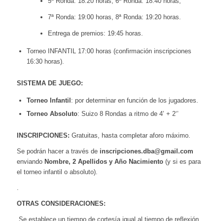
5ª Ronda: 18:20 horas, 6ª Ronda: 18:40 horas,
7ª Ronda: 19:00 horas, 8ª Ronda: 19:20 horas.
Entrega de premios: 19:45 horas.
Torneo INFANTIL 17:00 horas (confirmación inscripciones
16:30 horas).
SISTEMA DE JUEGO:
Torneo Infantil
: por determinar en función de los jugadores.
Torneo Absoluto
: Suizo 8 Rondas a ritmo de 4’ + 2‘’
INSCRIPCIONES:
Gratuitas, hasta completar aforo máximo.
Se podrán hacer a través de
inscripciones.dba
@gmail.com
enviando
Nombre, 2 Apellidos y Año Nacimiento
(y si es para
el torneo infantil o absoluto).
.
OTRAS CONSIDERACIONES:
Se establece un tiempo de cortesía igual al tiempo de reflexión