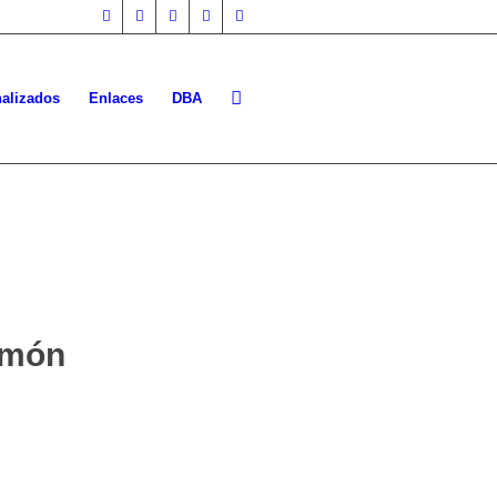
nalizados
Enlaces
DBA
amón