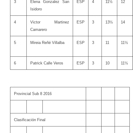
3
Elena Gonzalez San
ESP
4
11½
12
Isidoro
4
Victor Martinez
ESP
3
13½
14
Camarero
5
Mireia Reñé Villalba
ESP
3
11
11½
6
Patrick Calle Veros
ESP
3
10
11½
Provincial Sub 8 2016
Clasificación Final