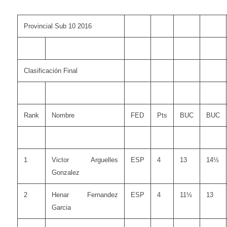
Provincial Sub 10 2016
Clasificación Final
Rank
Nombre
FED
Pts
BUC
BUC
1
Victor Arguelles
ESP
4
13
14½
Gonzalez
2
Henar Fernandez
ESP
4
11½
13
Garcia