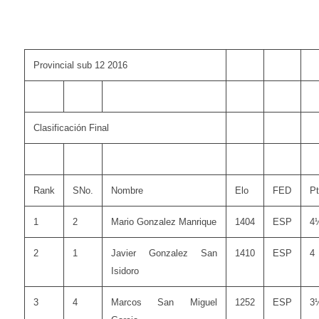
Provincial sub 12 2016
Clasificación Final
Rank
SNo.
Nombre
Elo
FED
Pt
1
2
Mario Gonzalez Manrique
1404
ESP
4
2
1
Javier Gonzalez San
1410
ESP
4
Isidoro
3
4
Marcos San Miguel
1252
ESP
3