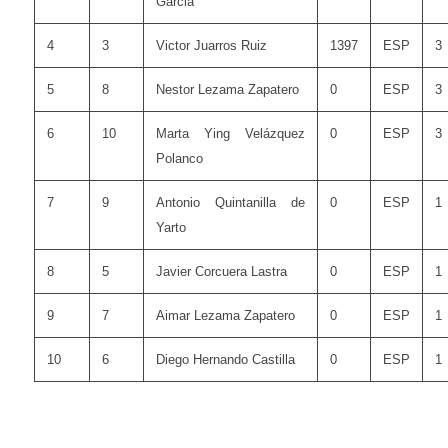
Garcia
4
3
Victor Juarros Ruiz
1397
ESP
3
5
8
Nestor Lezama Zapatero
0
ESP
3
6
10
Marta Ying Velázquez
0
ESP
3
Polanco
7
9
Antonio Quintanilla de
0
ESP
1
Yarto
8
5
Javier Corcuera Lastra
0
ESP
1
9
7
Aimar Lezama Zapatero
0
ESP
1
10
6
Diego Hernando Castilla
0
ESP
1