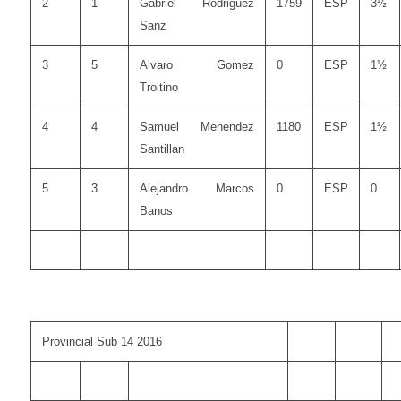
2
1
Gabriel Rodriguez
1759
ESP
3½
Sanz
3
5
Alvaro Gomez
0
ESP
1½
Troitino
4
4
Samuel Menendez
1180
ESP
1½
Santillan
5
3
Alejandro Marcos
0
ESP
0
Banos
Provincial Sub 14 2016