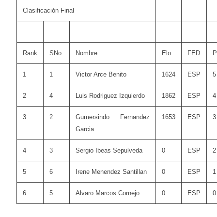
Clasificación Final
Rank
SNo.
Nombre
Elo
FED
P
1
1
Victor Arce Benito
1624
ESP
5
2
4
Luis Rodriguez Izquierdo
1862
ESP
4
3
2
Gumersindo Fernandez
1653
ESP
3
Garcia
4
3
Sergio Ibeas Sepulveda
0
ESP
2
5
6
Irene Menendez Santillan
0
ESP
1
6
5
Alvaro Marcos Cornejo
0
ESP
0