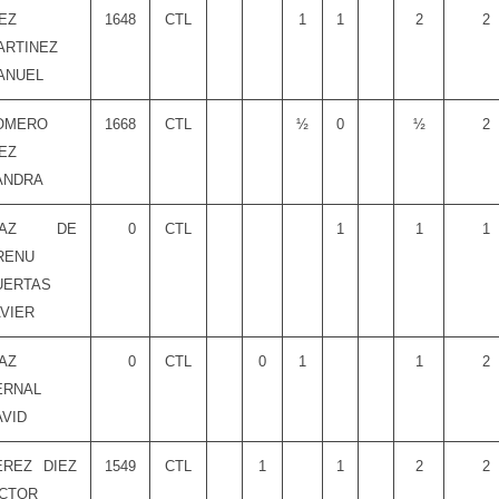
EZ
1648
CTL
1
1
2
2
ARTINEZ
ANUEL
OMERO
1668
CTL
½
0
½
2
EZ
ANDRA
IAZ DE
0
CTL
1
1
1
RENU
UERTAS
AVIER
AZ
0
CTL
0
1
1
2
ERNAL
AVID
EREZ DIEZ
1549
CTL
1
1
2
2
ICTOR