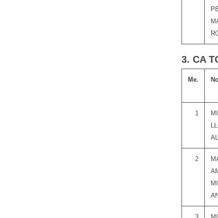
P
M
R
3. CA 
Me.
N
1
M
L
A
2
M
A
M
A
3
M