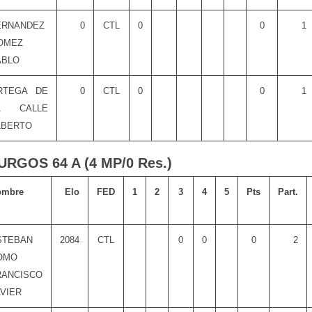
ERNANDEZ
0
CTL
0
0
1
OMEZ
ABLO
RTEGA DE
0
CTL
0
0
1
A CALLE
LBERTO
URGOS 64 A (4 MP/0 Res.)
ombre
Elo
FED
1
2
3
4
5
Pts
Part.
STEBAN
2084
CTL
0
0
0
2
OMO
RANCISCO
AVIER