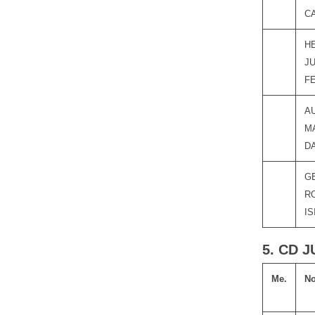
C
H
J
F
A
M
D
G
R
IS
5. CD J
Me.
N