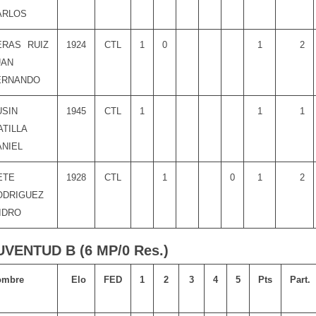
ARLOS
ERAS RUIZ
1924
CTL
1
0
1
2
UAN
ERNANDO
USIN
1945
CTL
1
1
1
ATILLA
ANIEL
ETE
1928
CTL
1
0
1
2
ODRIGUEZ
IDRO
UVENTUD B (6 MP/0 Res.)
ombre
Elo
FED
1
2
3
4
5
Pts
Part.