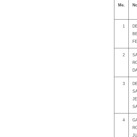
Me.
N
1
D
B
F
2
S
R
D
3
D
S
J
S
4
G
R
J