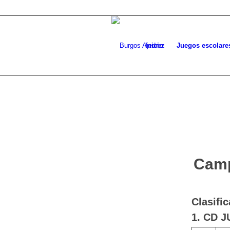
Inicio
Juegos escolare
Camp
Clasific
1. CD J