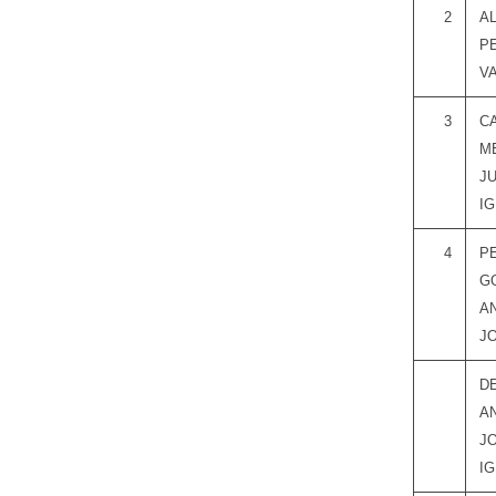
2
A
P
V
3
C
M
J
I
4
P
G
A
J
D
A
J
I