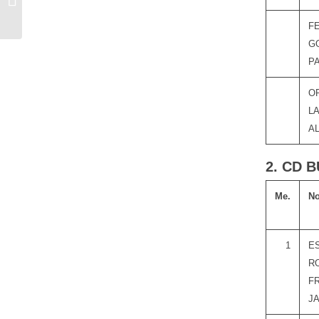
F
G
P
O
L
A
2. CD B
Me.
N
1
E
R
F
J