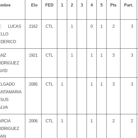
ombre
Elo
FED
1
2
3
4
5
Pts
Part.
E LUCAS
2162
CTL
1
0
1
2
3
ELLO
EDERICO
ANZ
1921
CTL
1
1
1
3
3
ODRIGUEZ
AVID
ELGADO
2085
CTL
1
1
1
3
3
ANTAMARIA
ESUS
ALVA
ARCIA
2006
CTL
1
1
2
2
ODRIGUEZ
UAN