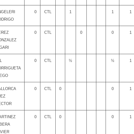
NGELERI
0
CTL
1
1
1
ODRIGO
EREZ
0
CTL
0
0
1
ONZALEZ
GARI
L
0
CTL
½
½
1
ORRIGUETA
IEGO
ALLORCA
0
CTL
0
0
1
UEZ
ECTOR
ARTINEZ
0
CTL
0
0
1
IBERA
AVIER