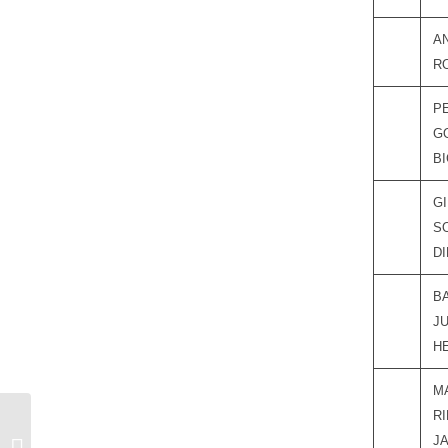
A
R
P
G
BI
GI
S
D
B
J
H
M
R
J
Campeonato Provincial Activo 2008