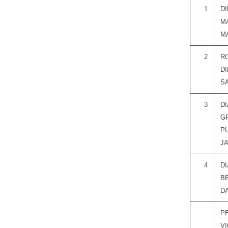
1
DI
M
M
2
R
DI
S
3
D
G
P
J
4
DI
B
D
P
V