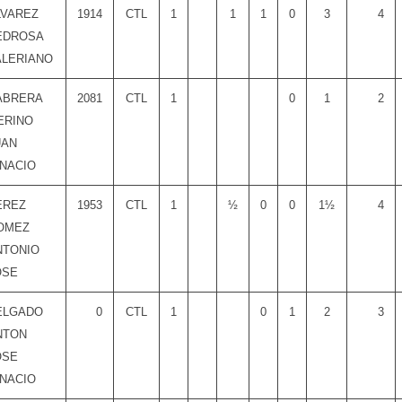
LVAREZ
1914
CTL
1
1
1
0
3
4
EDROSA
ALERIANO
ABRERA
2081
CTL
1
0
1
2
ERINO
UAN
GNACIO
EREZ
1953
CTL
1
½
0
0
1½
4
OMEZ
NTONIO
OSE
ELGADO
0
CTL
1
0
1
2
3
NTON
OSE
GNACIO