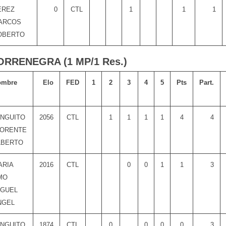
EREZ
0
CTL
1
1
1
ARCOS
OBERTO
TORRENEGRA (1 MP/1 Res.)
ombre
Elo
FED
1
2
3
4
5
Pts
Part.
INGUITO
2056
CTL
1
1
1
1
4
4
LORENTE
LBERTO
ARIA
2016
CTL
0
0
1
1
3
MO
IGUEL
NGEL
INGUITO
1874
CTL
0
0
0
0
3